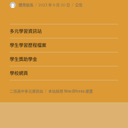
作
發
分
體育組長
2023 年 6 月 30 日
公告
者
佈
類
日
期:
多元學習資訊站
學生學習歷程檔案
學生獎助學金
學校網頁
二信高中多元資訊站
本站採用 WordPress 建置