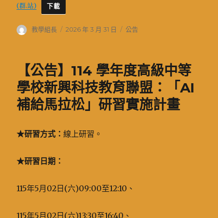
(群.站)
下載
作
發
分
教學組長
2026 年 3 月 31 日
公告
者
佈
類
日
期:
【公告】114 學年度高級中等
學校新興科技教育聯盟：「AI
補給馬拉松」研習實施計畫
★
研習方式：
線上研習。
★
研習日期：
115年5月02日(六)09:00至12:10、
115年5月02日(六)13:30至16:40、