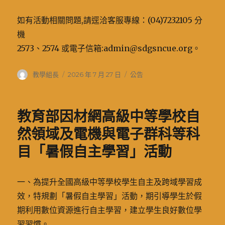
如有活動相關問題,請逕洽客服專線：(04)7232105 分
機
2573、2574 或電子信箱:admin@sdgsncue.org。
作
發
分
教學組長
2026 年 7 月 27 日
公告
者
佈
類
日
期:
教育部因材網高級中等學校自
然領域及電機與電子群科等科
目「暑假自主學習」活動
一、為提升全國高級中等學校學生自主及跨域學習成
效，特規劃「暑假自主學習」活動，期引導學生於假
期利用數位資源進行自主學習，建立學生良好數位學
習習慣。