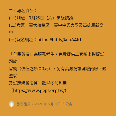
二、報名資訊：
(一)測驗：7月25日（六）高級聽讀
(二)考區：臺大校總區、臺中中興大學及高雄鳳新高
中
(三)報名網址：https://bit.ly/4cnA4Kl
「全民英檢」為服務考生，免費提供二套線上模擬試
題於
官網（價值逾$500元），另有高級聽讀測驗內容、題
型以
及試題解析影片，歡迎多加利用
（https://www.gept.org.tw/)
作
發
分
教學組長
2026 年 5 月 11 日
公告
者
佈
類
日