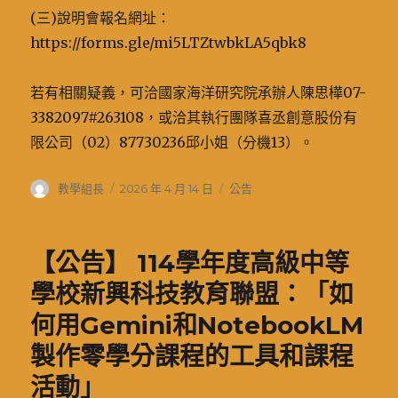
(三)說明會報名網址：
https://forms.gle/mi5LTZtwbkLA5qbk8
若有相關疑義，可洽國家海洋研究院承辦人陳思樺07-
3382097#263108，或洽其執行團隊喜丞創意股份有
限公司（02）87730236邱小姐（分機13）。
作
發
分
教學組長
2026 年 4 月 14 日
公告
者
佈
類
日
期:
【公告】 114學年度高級中等
學校新興科技教育聯盟：「如
何用Gemini和NotebookLM
製作零學分課程的工具和課程
活動」