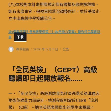
(八)本校對本計畫相關規定保有調整及最終解釋權，
如有未盡事宜，得視實際狀況調整修訂，並於基隆市
立中山高級中學校網公告。
114學年度學生多元表現學習「I-do自學力提案」優秀作品獎勵計
畫
下載
作
發
分
教學組長
2026 年 5 月 11 日
公告
者
佈
類
日
期:
「全民英檢」（GEPT）高級
聽讀即日起開放報名……
一、「全民英檢」高級測驗專為評量高階英語溝通及
學術英語能力而設計，檢測程度相當於CEFR「流利
級」（C級）。適合英語表現傑出的學生來挑戰。