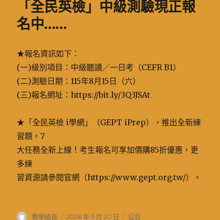
「全民英檢」中級測驗現正報
名中……
★報名資訊如下：
(一)級別項目：中級聽讀／一日考（CEFR B1）
(二)測驗日期：115年8月15日（六）
(三)報名網址：https://bit.ly/3Q3JSAt
★「全民英檢 i學網」（GEPT iPrep），推出全新練
習題，7
大任務全新上線！考生報名可享加價購85折優惠，更
多練
習資源請參閱官網（https://www.gept.org.tw/）。
作
發
分
教學組長
2026 年 5 月 20 日
公告