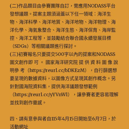
(二)作品題目由參賽團隊自訂，需應用NODASS平台
發想議題。提案主題須涵蓋以下任一領域：海洋生
物、海洋科學、海洋地質、海洋地物、海洋物理、海
洋化學、海氣象整合、海洋生態、海洋保育、海岸監
控、海洋工程等，並鼓勵結合聯合國永續發展目標
（SDGs）等相關議題進行探討。
(三)初賽報名只要提交500字以內的提案和NODASS
圖文創作即 可 。 國家海洋研究院 提 供 資 料 圖 像 說
明參 考（https://reurl.cc/bDKEzM），自行篩選想
要呈現的數據資料，以圖像方式呈現其創作概念。另
針對國海院資料集，提供海洋議題發想範例
（https://reurl.cc/yYVnWl），讓參賽者更容易理解
並找到創作靈感。
四、請有意參與者自115年4月15日開始至6月7日，於
活動網址