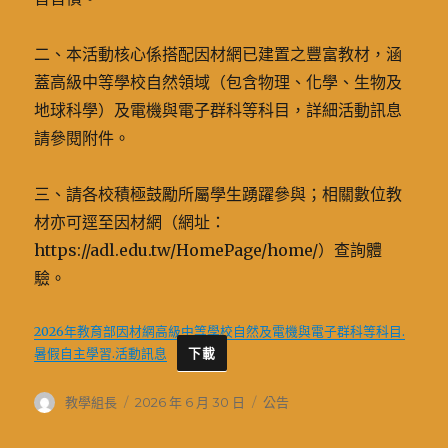
二、本活動核心係搭配因材網已建置之豐富教材，涵
蓋高級中等學校自然領域（包含物理、化學、生物及
地球科學）及電機與電子群科等科目，詳細活動訊息
請參閱附件。
三、請各校積極鼓勵所屬學生踴躍參與；相關數位教
材亦可逕至因材網（網址：
https://adl.edu.tw/HomePage/home/）查詢體
驗。
2026年教育部因材網高級中等學校自然及電機與電子群科等科目.
暑假自主學習.活動訊息
下載
作
發
分
教學組長
2026 年 6 月 30 日
公告
者
佈
類
日