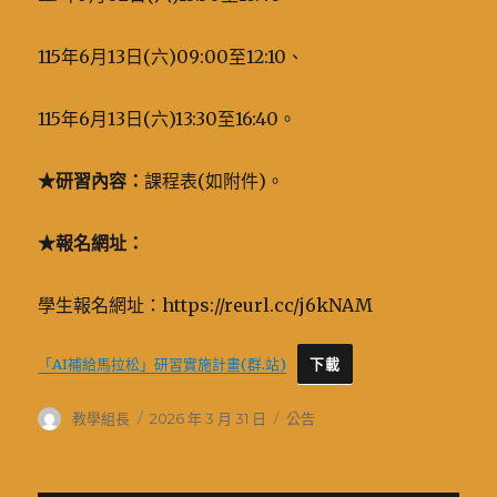
115年6月13日(六)09:00至12:10、
115年6月13日(六)13:30至16:40。
★
研習內容：
課程表(如附件)。
★
報名網址：
學生報名網址：https://reurl.cc/j6kNAM
「AI補給馬拉松」研習實施計畫(群.站)
下載
作
發
分
教學組長
2026 年 3 月 31 日
公告
者
佈
類
日
期: