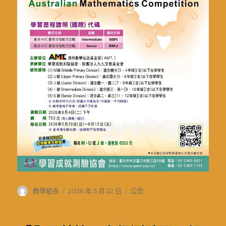
作
發
分
教學組長
2026 年 5 月 22 日
公告
者
佈
類
日
期: