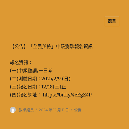
選單
二信高中多元資訊站
【公告】「全民英檢」中級測驗報名資訊
報名資訊：
(一)中級聽讀/一日考
(二)測驗日期：2025/2/9 (日)
(三)報名日期：12/18(三)止
(四)報名網址： https://bit.ly/4eEgZ4P
作
發
分
教學組長
2024 年 12 月 11 日
公告
者
佈
類
日
期: