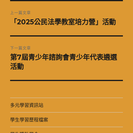
文
上一篇文章
章
「2025公民法學教室培力營」活動
上
一
導
篇
覽
文
下一篇文章
章:
第7屆青少年諮詢會青少年代表遴選
下
一
活動
篇
文
章:
多元學習資訊站
學生學習歷程檔案