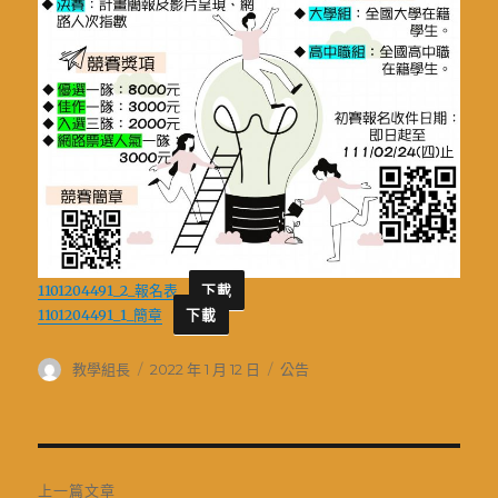
1101204491_2_報名表
下載
1101204491_1_簡章
下載
作
發
分
教學組長
2022 年 1 月 12 日
公告
者
佈
類
日
期:
文
上一篇文章