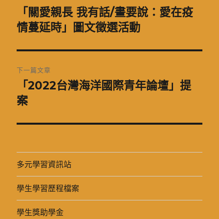
章
「關愛親長 我有話/畫要說：愛在疫
上
一
情蔓延時」圖文徵選活動
導
篇
覽
文
章:
下一篇文章
「2022台灣海洋國際青年論壇」提
下
一
案
篇
文
章:
多元學習資訊站
學生學習歷程檔案
學生獎助學金