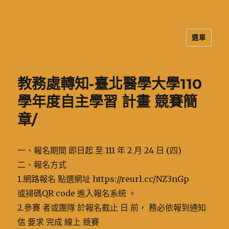
選單
二信高中多元資訊站
教務處轉知-臺北醫學大學110
學年度自主學習 計畫 競賽簡
章/
一、報名期間 即日起 至 111 年 2 月 24 日 (四)
二、報名方式
1.網路報名 點選網址 https://reurl.cc/NZ3nGp
或掃碼QR code 進入報名系統 。
2.參賽 者或團隊 於報名截止 日 前， 務必依報到通知
信 要求 完成 線上 競賽