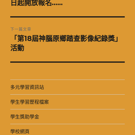
一
日起開放報名……
導
篇
覽
文
章:
下一篇文章
「第18屆神腦原鄉踏查影像紀錄獎」
下
一
活動
篇
文
章:
多元學習資訊站
學生學習歷程檔案
學生獎助學金
學校網頁