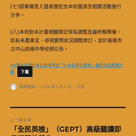
(七)提案審查入選者應配合本校邀請至相關活動進行
分享。
(八)本校對本計畫相關規定保有調整及最終解釋權，
如有未盡事宜，得視實際狀況調整修訂，並於基隆市
立中山高級中學校網公告。
114學年度學生多元表現學習「I-do自學力提案」優秀作品獎勵計
畫
下載
作
發
分
教學組長
2026 年 5 月 11 日
公告
者
佈
類
日
期:
文
上一篇文章
章
「全民英檢」（GEPT）高級聽讀即
上