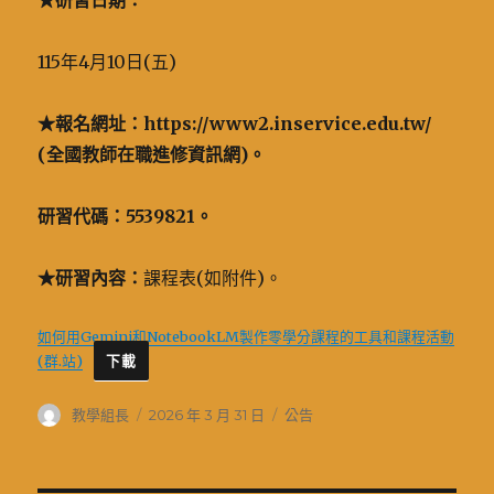
★
研習日期：
115年4月10日(五)
★
報名網址：https://www2.inservice.edu.tw/
(全國教師在職進修資訊網)。
研習代碼：5539821。
★
研習內容：
課程表(如附件)。
如何用Gemini和NotebookLM製作零學分課程的工具和課程活動
(群.站)
下載
作
發
分
教學組長
2026 年 3 月 31 日
公告
者
佈
類
日
期: