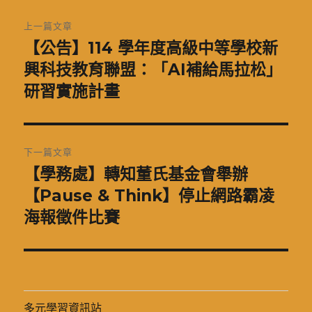
文
上一篇文章
章
【公告】114 學年度高級中等學校新
上
一
興科技教育聯盟：「AI補給馬拉松」
導
篇
研習實施計畫
覽
文
章:
下一篇文章
【學務處】轉知董氏基金會舉辦
下
一
【Pause & Think】停止網路霸凌
篇
海報徵件比賽
文
章:
多元學習資訊站