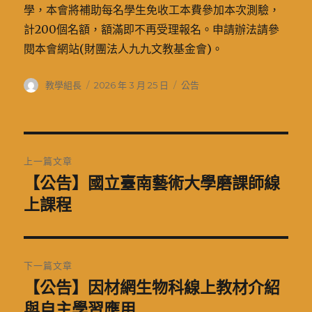
學，本會將補助每名學生免收工本費參加本次測驗，
計200個名額，額滿即不再受理報名。申請辦法請參
閱本會網站(財團法人九九文教基金會)。
作
發
分
教學組長
2026 年 3 月 25 日
公告
者
佈
類
日
期:
文
上一篇文章
章
【公告】國立臺南藝術大學磨課師線
上
一
上課程
導
篇
覽
文
章:
下一篇文章
【公告】因材網生物科線上教材介紹
下
一
與自主學習應用