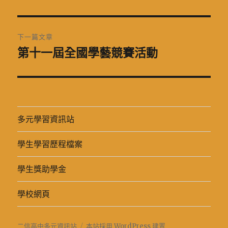
一
導
篇
覽
文
下一篇文章
章:
第十一屆全國學藝競賽活動
下
一
篇
文
章:
多元學習資訊站
學生學習歷程檔案
學生獎助學金
學校網頁
二信高中多元資訊站
本站採用 WordPress 建置