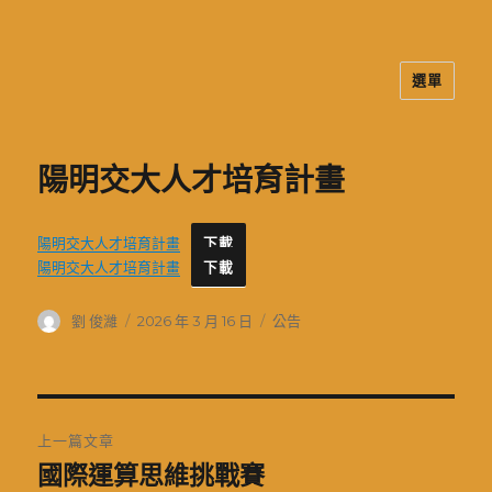
選單
二信高中多元資訊站
陽明交大人才培育計畫
陽明交大人才培育計畫
下載
陽明交大人才培育計畫
下載
作
發
分
劉 俊濰
2026 年 3 月 16 日
公告
者
佈
類
日
期:
文
上一篇文章
章
國際運算思維挑戰賽
上