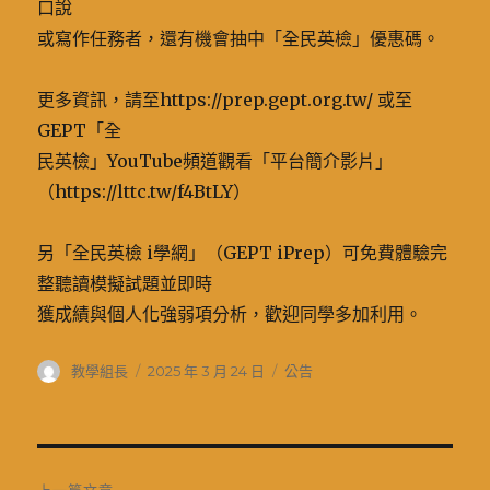
口說
或寫作任務者，還有機會抽中「全民英檢」優惠碼。
更多資訊，請至https://prep.gept.org.tw/ 或至
GEPT「全
民英檢」YouTube頻道觀看「平台簡介影片」
（https://lttc.tw/f4BtLY）
另「全民英檢 i學網」（GEPT iPrep）可免費體驗完
整聽讀模擬試題並即時
獲成績與個人化強弱項分析，歡迎同學多加利用。
作
發
分
教學組長
2025 年 3 月 24 日
公告
者
佈
類
日
期:
文