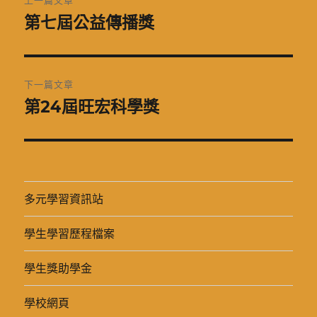
上一篇文章
章
第七屆公益傳播獎
上
一
導
篇
覽
文
下一篇文章
章:
第24屆旺宏科學獎
下
一
篇
文
章:
多元學習資訊站
學生學習歷程檔案
學生獎助學金
學校網頁