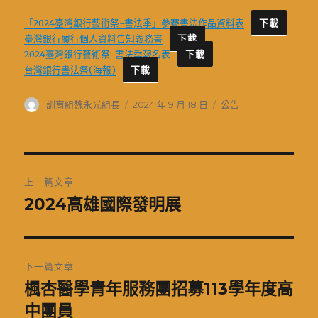
「2024臺灣銀行藝術祭-書法季」參賽書法作品資料表
下載
臺灣銀行履行個人資料告知義務書
下載
2024臺灣銀行藝術祭-書法季報名表
下載
台灣銀行書法祭(海報)
下載
作
發
分
訓育組魏永光組長
2024 年 9 月 18 日
公告
者
佈
類
日
期:
文
上一篇文章
章
2024高雄國際發明展
上
一
導
篇
覽
文
下一篇文章
章:
楓杏醫學青年服務團招募113學年度高
下
一
中團員