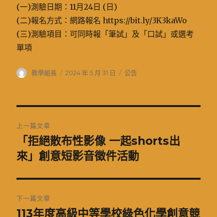
(一)測驗日期：11月24日 (日)
(二)報名方式：網路報名 https://bit.ly/3K3kaWo
(三)測驗項目：可同時報「筆試」及「口試」或選考
單項
作
發
分
教學組長
2024 年 5 月 31 日
公告
者
佈
類
日
期:
文
上一篇文章
章
「拒絕散布性影像 一起shorts出
上
一
來」創意短影音徵件活動
導
篇
覽
文
章:
下一篇文章
113年度高級中等學校綠色化學創意競
下