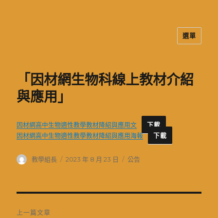
選單
二信高中多元資訊站
「因材網生物科線上教材介紹
與應用」
因材網高中生物適性教學教材降紹與應用文
下載
因材網高中生物適性教學教材降紹與應用海報
下載
作
發
分
教學組長
2023 年 8 月 23 日
公告
者
佈
類
日
期:
文
上一篇文章