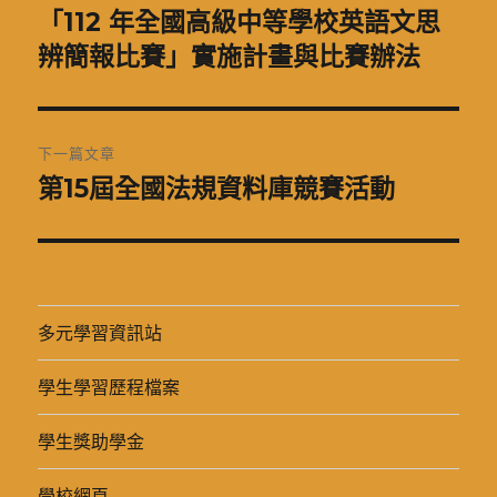
章
「112 年全國高級中等學校英語文思
上
一
辨簡報比賽」實施計畫與比賽辦法
導
篇
覽
文
章:
下一篇文章
第15屆全國法規資料庫競賽活動
下
一
篇
文
章:
多元學習資訊站
學生學習歷程檔案
學生獎助學金
學校網頁