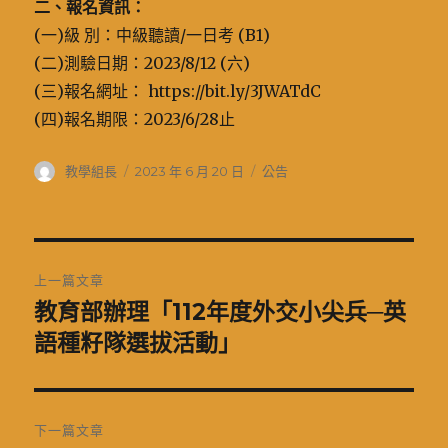
二、報名資訊：
(一)級 別：中級聽讀/一日考 (B1)
(二)測驗日期：2023/8/12 (六)
(三)報名網址： https://bit.ly/3JWATdC
(四)報名期限：2023/6/28止
作
發
分
教學組長
2023 年 6 月 20 日
公告
者
佈
類
日
期:
文
上一篇文章
章
教育部辦理「112年度外交小尖兵─英
上
一
語種籽隊選拔活動」
導
篇
覽
文
章:
下一篇文章