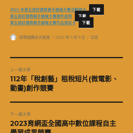
2023-年第五屆好讀周報手繪報大賽活動辦法
下載
第五屆好讀周報手繪報大賽徵件說明
下載
第五屆好讀周報手繪報大賽作品資訊卡
下載
作
發
分
訓育組魏永光組長
2023 年 5 月 11 日
公告
者
佈
類
日
期:
文
上一篇文章
章
112年「稅創藝」租稅短片(微電影、
上
一
動畫)創作競賽
導
篇
覽
文
章:
下一篇文章
2023育網盃全國高中數位課程自主
下
一
學習成果競賽