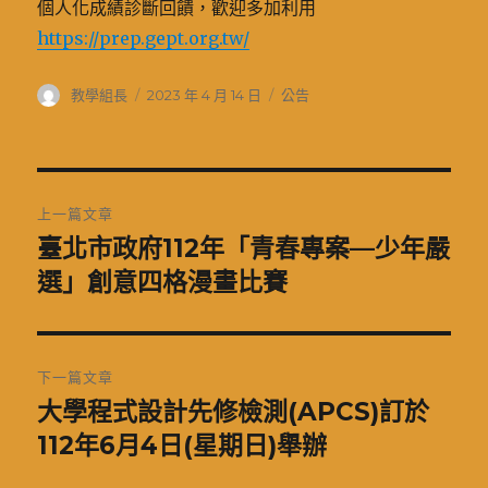
個人化成績診斷回饋，歡迎多加利用
https://prep.gept.org.tw/
作
發
分
教學組長
2023 年 4 月 14 日
公告
者
佈
類
日
期:
文
上一篇文章
章
臺北市政府112年「青春專案—少年嚴
上
一
選」創意四格漫畫比賽
導
篇
覽
文
章:
下一篇文章
大學程式設計先修檢測(APCS)訂於
下
一
112年6月4日(星期日)舉辦
篇