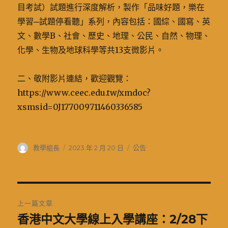
目考試）試題進行深度解析，製作「品味好題，樂在
學習─試題停看聽」系列，內容包括：國綜、國寫、英
文、數學B、社會、歷史、地理、公民、自然、物理、
化學、生物及地球科學等共13支微影片。
二、敬附影片連結，歡迎觀覽：
https://www.ceec.edu.tw/xmdoc?
xsmsid=0J177009711460336585
作
發
分
教學組長
2023 年 2 月 20 日
公告
者
佈
類
日
期:
文
上一篇文章
章
香港中文大學線上入學講座：2/28下
上