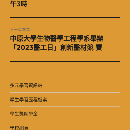
一
午3時
導
篇
覽
文
章:
下一篇文章
中原大學生物醫學工程學系舉辦
下
一
「2023醫工日」創新醫材競 賽
篇
文
章:
多元學習資訊站
學生學習歷程檔案
學生獎助學金
學校網頁