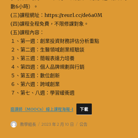
數6小時）。
(三)課程網址：https://reurl.cc/de6a0M
(四)課程全程免費，不限修課對象。
(五)課程內容：
１、第一週：創業投資財務評估分析重點
２、第二週：生醫領域創業經驗談
３、第三週：簡報表達力培養
４、第四週：個人品牌規劃與行銷
５、第五週：數位創新
６、第六週：跨域創業
７、第七、八週：學習緩衝週
磨課師（MOOCs）線上課程海報-1
下載
作
發
分
教學組長
2023 年 2 月 10 日
公告
者
佈
類
日