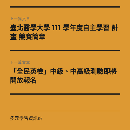
期:
文
上一篇文章
章
臺北醫學大學 111 學年度自主學習 計
上
一
畫 競賽簡章
導
篇
覽
文
章:
下一篇文章
「全民英檢」中級、中高級測驗即將
下
一
開放報名
篇
文
章:
多元學習資訊站