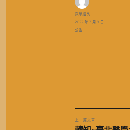
作
教學組長
者
發
2022 年 3 月 9 日
佈
分
公告
日
類
期:
文
上一篇文章
章
上