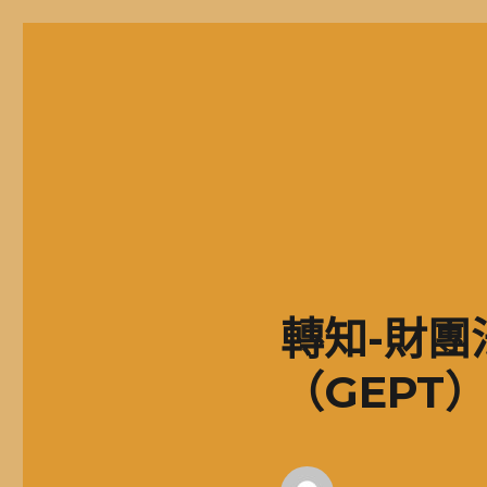
二信高中多元資訊站
二信學校財團法人基隆市二信高級中學，簡稱二信高中、二信中
轉知-財
（GEPT