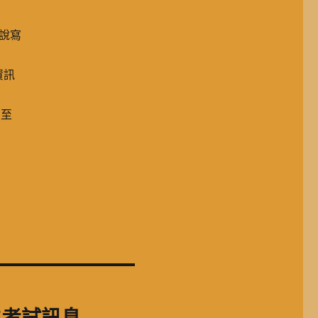
說寫
，資訊
名至