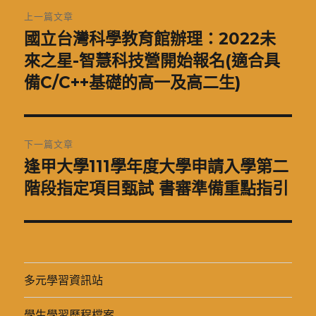
文
上一篇文章
章
國立台灣科學教育館辦理：2022未
上
一
來之星-智慧科技營開始報名(適合具
導
篇
備C/C++基礎的高一及高二生)
覽
文
章:
下一篇文章
逢甲大學111學年度大學申請入學第二
下
一
階段指定項目甄試 書審準備重點指引
篇
文
章:
多元學習資訊站
學生學習歷程檔案