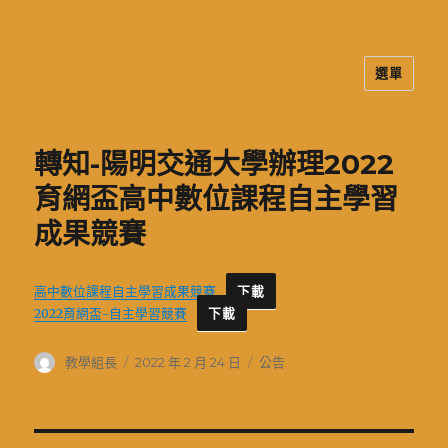
選單
二信高中多元資訊站
轉知-陽明交通大學辦理2022
育網盃高中數位課程自主學習
成果競賽
高中數位課程自主學習成果競賽
下載
2022育網盃-自主學習競賽
下載
作
發
分
教學組長
2022 年 2 月 24 日
公告
者
佈
類
日
期: