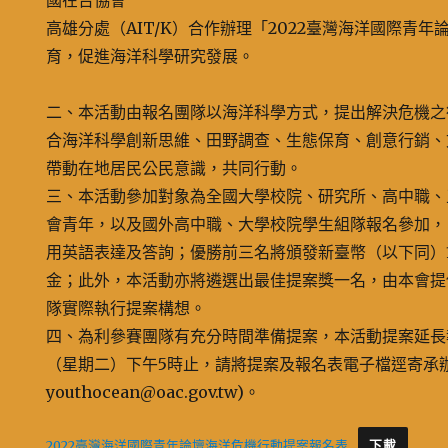
國在台協會
高雄分處（AIT/K）合作辦理「2022臺灣海洋國際青
育，促進海洋科學研究發展。
二、本活動由報名團隊以海洋科學方式，提出解決危機之
合海洋科學創新思維、田野調查、生態保育、創意行銷、
帶動在地居民公民意識，共同行動。
三、本活動參加對象為全國大學校院、研究所、高中職、
會青年，以及國外高中職、大學校院學生組隊報名參加， 團隊
用英語表達及答詢；優勝前三名將頒發新臺幣（以下同）
金；此外，本活動亦將遴選出最佳提案獎一名，由本會提
隊實際執行提案構想。
四、為利參賽團隊有充分時間準備提案，本活動提案延長報名
（星期二）下午5時止，請將提案及報名表電子檔逕寄承
youthocean@oac.gov.tw)。
2022臺灣海洋國際青年論壇海洋危機行動提案報名表
下載