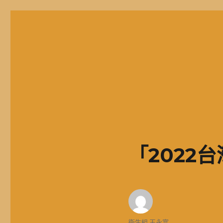
二信高中多元資訊站
二信學校財團法人基隆市二信高級中學，簡稱二信高中、二信中
「2022
作
衛生組 王永富