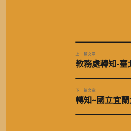
文
上一篇文章
章
教務處轉知-臺北
上
一
導
篇
覽
文
下一篇文章
章:
轉知~國立宜蘭
下
一
篇
文