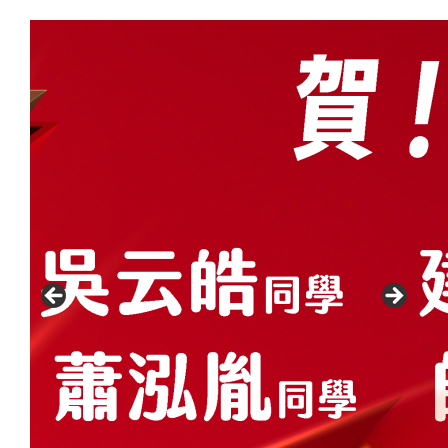
跳
至
主
要
內
容