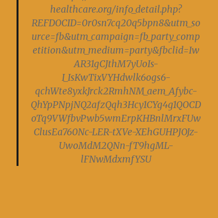
healthcare.org/info_detail.php?
REFDOCID=0r0sn7cq20q5bpn8&utm_so
urce=fb&utm_campaign=fb_party_comp
etition&utm_medium=party&fbclid=Iw
AR31gCJthM7yUoIs-
I_IsKwTixVYHdwlk6ogs6-
qchWte8yxkJrck2RmhNM_aem_Afybc-
QhYpPNpjNQ2afzQqh3Hcy1CYg4g1QOCD
oTq9VWfbvPwb5wmErpKHBnlMrxFUw
ClusEa760Nc-LER-tXVe-XEhGUHPJOJz-
UwoMdM2QNn-fT9hgML-
lFNwMdxmfYSU
получить кредитную карту онлайн