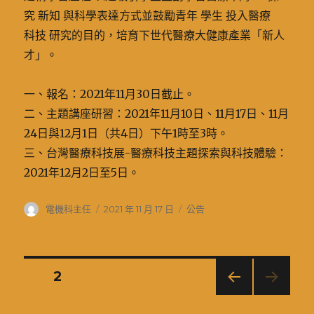
究 新知 與科學表達方式並鼓勵青年 學生 投入醫療
科技 研究的目的，培育下世代醫療大健康產業「新人
才」。
一、報名：2021年11月30日截止。
二、主題講座研習：2021年11月10日、11月17日、11月
24日與12月1日（共4日）下午1時至3時。
三、台灣醫療科技展-醫療科技主題探索與科技體驗：
2021年12月2日至5日。
ипотека для семьи
作
發
分
電機科主任
2021 年 11 月 17 日
公告
者
佈
類
日
期:
文
頁次
2
上一
章