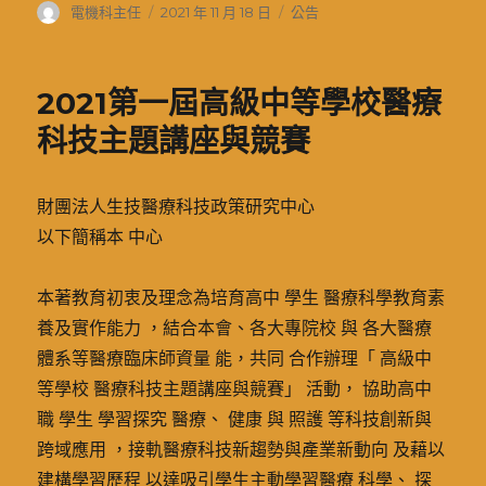
作
發
分
電機科主任
2021 年 11 月 18 日
公告
者
佈
類
日
期:
2021第一屆高級中等學校醫療
科技主題講座與競賽
財團法人生技醫療科技政策研究中心
以下簡稱本 中心
本著教育初衷及理念為培育高中 學生 醫療科學教育素
養及實作能力 ，結合本會、各大專院校 與 各大醫療
體系等醫療臨床師資量 能，共同 合作辦理「 高級中
等學校 醫療科技主題講座與競賽」 活動， 協助高中
職 學生 學習探究 醫療、 健康 與 照護 等科技創新與
跨域應用 ，接軌醫療科技新趨勢與產業新動向 及藉以
建構學習歷程 以達吸引學生主動學習醫療 科學、 探