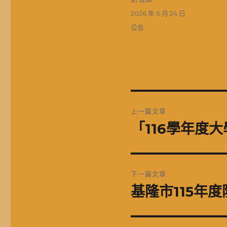
者
發
2026 年 6 月 24 日
佈
分
公告
日
類
期:
文
上一篇文章
章
「116學年度
上
一
導
篇
覽
文
下一篇文章
章:
基隆市115年度
下
一
篇