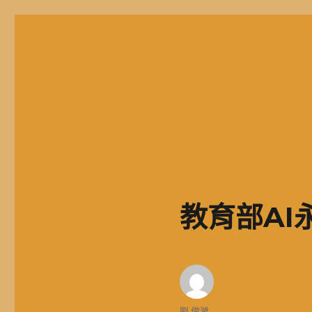
二信高中多元資訊站
二信學校財團法人基隆市二信高級中學，簡稱二信高中、二信中
教育部AI
作
劉 俊濰