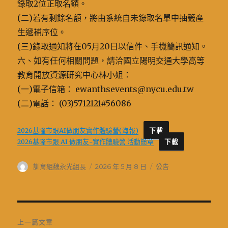
錄取2位正取名額。
(二)若有剩餘名額，將由系統自未錄取名單中抽籤產
生遞補序位。
(三)錄取通知將在05月20日以信件、手機簡訊通知。
六、如有任何相關問題，請洽國立陽明交通大學高等
教育開放資源研究中心林小姐：
(一)電子信箱： ewanthsevents@nycu.edu.tw
(二)電話： (03)5712121#56086
2026基隆市跟AI做朋友實作體驗營(海報)
下載
2026基隆市跟 AI 做朋友-實作體驗營 活動簡章
下載
作
發
分
訓育組魏永光組長
2026 年 5 月 8 日
公告
者
佈
類
日
期:
文
上一篇文章