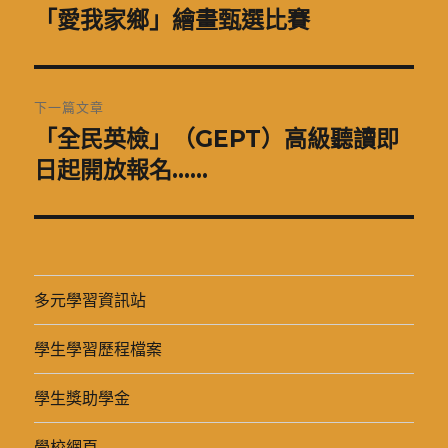
章
「愛我家鄉」繪畫甄選比賽
上
一
導
篇
覽
文
下一篇文章
章:
「全民英檢」（GEPT）高級聽讀即
下
一
日起開放報名……
篇
文
章:
多元學習資訊站
學生學習歷程檔案
學生獎助學金
學校網頁