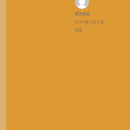
作
實習組長
者
發
2026 年 5 月 8 日
佈
分
公告
日
類
期: