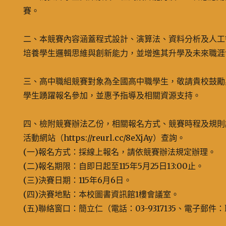
賽。
二、本競賽內容涵蓋程式設計、演算法、資料分析及人工
培養學生邏輯思維與創新能力，並增進其升學及未來職涯
三、高中職組競賽對象為全國高中職學生，敬請貴校鼓勵
學生踴躍報名參加，並惠予指導及相關資源支持。
四、檢附競賽辦法乙份，相關報名方式、競賽時程及規則
活動網站（https://reurl.cc/8eXjAy）查詢。
(一)報名方式：採線上報名，請依競賽辦法規定辦理。
(二)報名期限：自即日起至115年5月25日13:00止。
(三)決賽日期：115年6月6日。
(四)決賽地點：本校圖書資訊館1樓會議室。
(五)聯絡窗口：簡立仁（電話：03-9317135、電子郵件：lrj