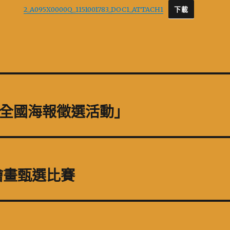
2_A095X0000Q_1151001783_DOC1_ATTACH1
下載
月「全國海報徵選活動」
繪畫甄選比賽