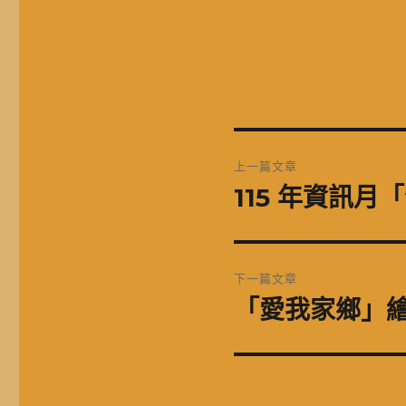
文
上一篇文章
章
115 年資訊
上
一
導
篇
覽
文
下一篇文章
章:
「愛我家鄉」
下
一
篇
文