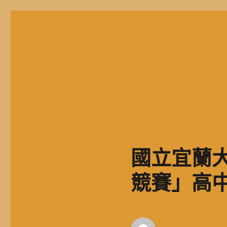
二信高中多元資訊站
二信學校財團法人基隆市二信高級中學，簡稱二信高中、二信中
國立宜蘭
競賽」高