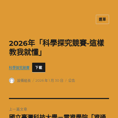
選單
二信高中多元資訊站
2026年「科學探究競賽-這樣
教我就懂」
科學探究競賽
下載
作
發
分
設備組長
2026 年 1 月 30 日
公告
者
佈
類
日
期:
文
上一篇文章
章
國立臺灣科技大學－電資學院「資通
上