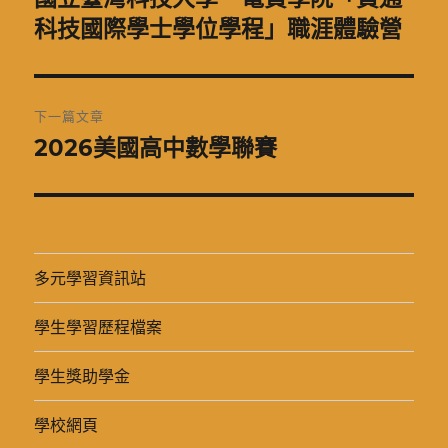
一
科技國際學士學位學程」職涯體驗營
導
篇
覽
文
章:
下一篇文章
2026美國高中數學聯賽
下
一
篇
文
章:
多元學習資訊站
學生學習歷程檔案
學生獎助學金
學校網頁