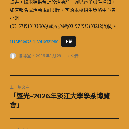
證書，錄取結果預計於活動前一週以電子郵件通知。
如有報名或活動規劃問題，可洽本校招生策略中心曾
小姐
(03-5715131
33006)或古小姐(03-5715131
33212)詢問。
115AB00078_1_20110721980
下載
作
發
分
輔 導室
2026 年 1 月 29 日
公告
者
佈
類
日
期:
文
上一篇文章
章
「逐光–2026年淡江大學學系博覽
上
一
會」
導
篇
覽
文
章: