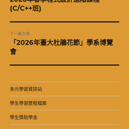
一
(C/C++班)
導
篇
覽
文
章:
下一篇文章
「2026年臺大杜鵑花節」學系博覽
下
一
會
篇
文
章:
多元學習資訊站
學生學習歷程檔案
學生獎助學金