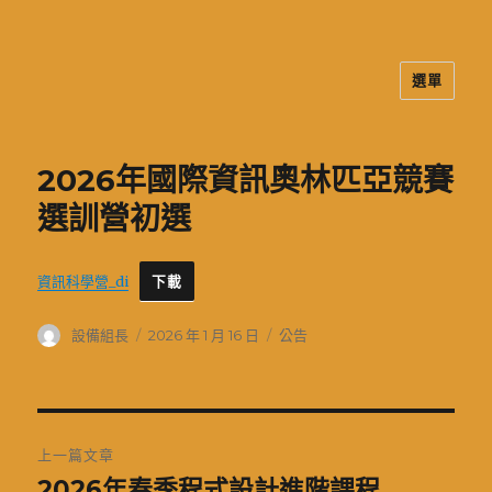
選單
二信高中多元資訊站
2026年國際資訊奧林匹亞競賽
選訓營初選
資訊科學營_di
下載
作
發
分
設備組長
2026 年 1 月 16 日
公告
者
佈
類
日
期:
文
上一篇文章
章
2026年春季程式設計進階課程
上