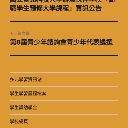
一
職學生預修大學課程」資訊公告
導
篇
覽
文
章:
下一篇文章
第8屆青少年諮詢會青少年代表遴選
下
一
篇
文
章:
多元學習資訊站
學生學習歷程檔案
學生獎助學金
學校網頁