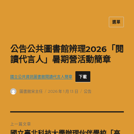
選單
二信高中多元資訊站
公告公共圖書館辨理2026「閱
讀代言人」暑期營活動簡章
國立公共資訊圖書館閱讀代言人簡章
下載
作
發
分
圖書館宋主任
2026 年 1 月 13 日
公告
者
佈
類
日
期:
文
上一篇文章
章
國立臺北科技大學辦理伙伴學校「高
上