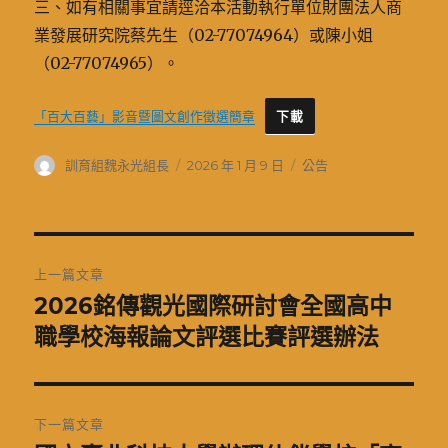
三、如有相關事宜請逕洽本活動執行單位財團法人商
業發展研究院蔡先生（02-77074964）或陳小姐
（02-77074965）。
「百大百藝」影音暨圖文創作徵選簡章
下載
作
發
分
訓育組魏永光組長
2026 年 1 月 9 日
公告
者
佈
類
日
期:
文
上一篇文章
章
2026銘傳觀光國際研討會全國高中
上
一
職學校海報論文評選比賽評選辦法
導
篇
覽
文
章:
下一篇文章