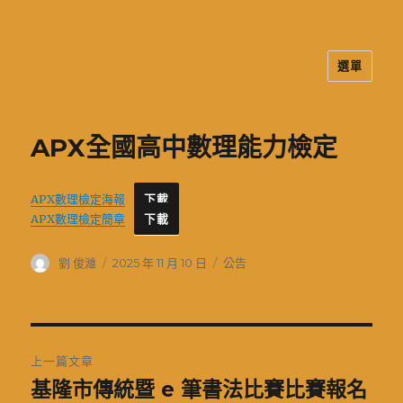
選單
二信高中多元資訊站
APX全國高中數理能力檢定
APX數理檢定海報
下載
APX數理檢定簡章
下載
作
發
分
劉 俊濰
2025 年 11 月 10 日
公告
者
佈
類
日
期:
文
上一篇文章
章
基隆市傳統暨 e 筆書法比賽比賽報名
上