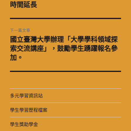
一
時間延長
導
篇
覽
文
章:
下一篇文章
國立臺灣大學辦理「大學學科領域探
下
一
索交流講座」，鼓勵學生踴躍報名參
篇
加。
文
章:
多元學習資訊站
學生學習歷程檔案
學生獎助學金