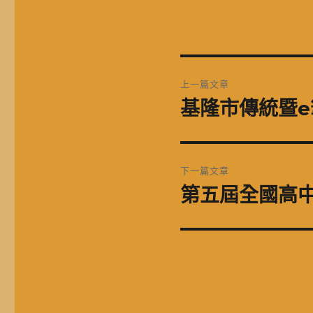
文
上一篇文章
章
基隆市傳統暨
上
一
導
篇
覽
文
下一篇文章
章:
第五屆全國高
下
一
篇
文
章: