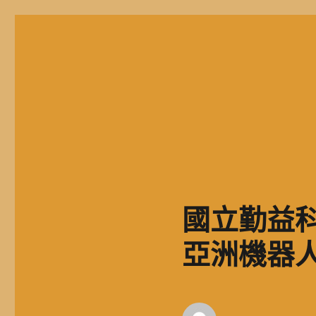
二信高中多元資訊站
二信學校財團法人基隆市二信高級中學，簡稱二信高中、二信中
國立勤益科
亞洲機器