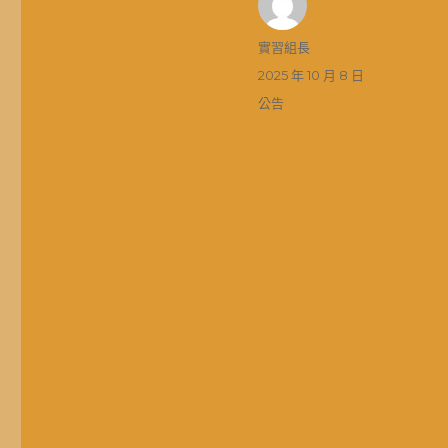
作
實習組長
者
發
2025 年 10 月 8 日
佈
分
公告
日
類
期: