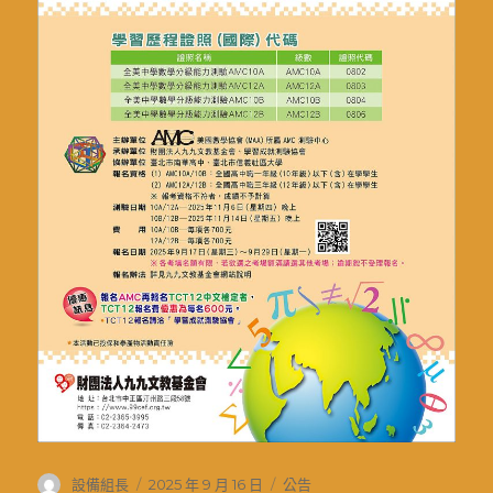
作
發
分
設備組長
2025 年 9 月 16 日
公告