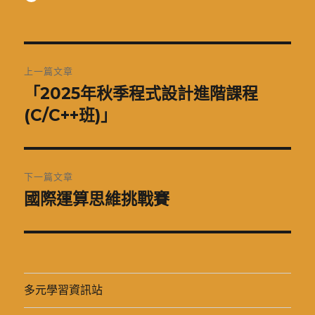
者
佈
類
日
期:
文
上一篇文章
章
「2025年秋季程式設計進階課程
上
一
(C/C++班)」
導
篇
覽
文
章:
下一篇文章
國際運算思維挑戰賽
下
一
篇
文
章:
多元學習資訊站