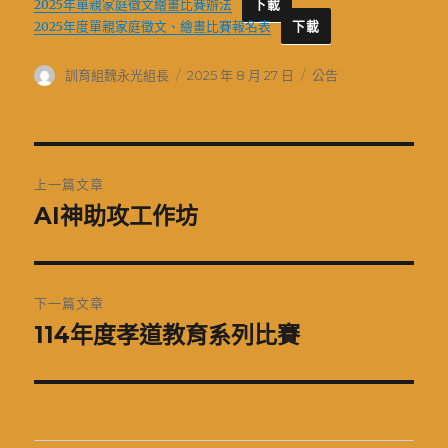
2025年單親家庭徵文繪畫比賽辦法
下載
2025年度單親家庭徵文、繪畫比賽報名表
下載
作
發
分
訓育組魏永光組長
2025 年 8 月 27 日
公告
者
佈
類
日
期:
文
上一篇文章
章
AI神助攻工作坊
上
一
導
篇
覽
文
下一篇文章
章:
114年度孝道教育系列比賽
下
一
篇
文
章: