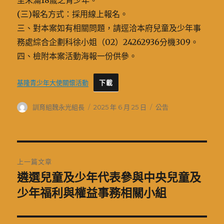
至未滿18歲之青少年。
(三)報名方式：採用線上報名。
三、對本案如有相關問題，請逕洽本府兒童及少年事
務處綜合企劃科徐小姐（02）24262936分機309。
四、檢附本案活動海報一份供參。
基隆青少年大使關懷活動
下載
作
發
分
訓育組魏永光組長
2025 年 6 月 25 日
公告
者
佈
類
日
期:
文
上一篇文章
章
遴選兒童及少年代表參與中央兒童及
上
一
少年福利與權益事務相關小組
導
篇
覽
文