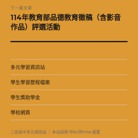
章:
下一篇文章
114年教育部品德教育徵稿（含影音
下
一
作品）評選活動
篇
文
章:
多元學習資訊站
學生學習歷程檔案
學生獎助學金
學校網頁
二信高中多元資訊站
本站採用 WordPress 建置