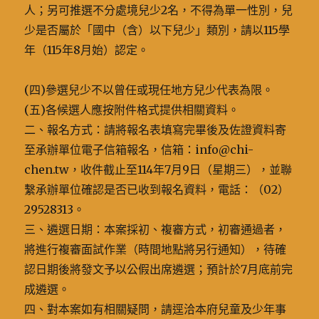
人；另可推選不分處境兒少2名，不得為單一性別，兒
少是否屬於「國中（含）以下兒少」類別，請以115學
年（115年8月始）認定。
(四)參選兒少不以曾任或現任地方兒少代表為限。
(五)各候選人應按附件格式提供相關資料。
二、報名方式：請將報名表填寫完畢後及佐證資料寄
至承辦單位電子信箱報名，信箱：info@chi-
chen.tw，收件截止至114年7月9日（星期三），並聯
繫承辦單位確認是否已收到報名資料，電話：（02）
29528313。
三、遴選日期：本案採初、複審方式，初審通過者，
將進行複審面試作業（時間地點將另行通知），待確
認日期後將發文予以公假出席遴選；預計於7月底前完
成遴選。
四、對本案如有相關疑問，請逕洽本府兒童及少年事