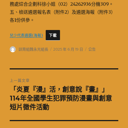
務處綜合企劃科徐小姐（02）24262936分機309。
五、檢送遴選報名表（附件2）及遴選海報（附件3）
各1份供參。
兒少代表遴選(海報)
下載
作
發
分
訓育組魏永光組長
2025 年 6 月 19 日
公告
者
佈
類
日
期:
文
上一篇文章
章
「炎夏『漫』活，創意說『畫』」
上
一
114年全國學生犯罪預防漫畫與創意
導
篇
短片徵件活動
覽
文
章: