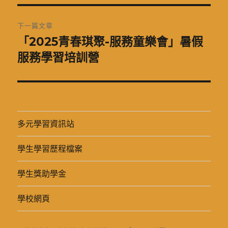
篇
覽
文
下一篇文章
章:
「2025青春琪聚-服務童樂會」暑假
下
一
服務學習培訓營
篇
文
章:
多元學習資訊站
學生學習歷程檔案
學生獎助學金
學校網頁