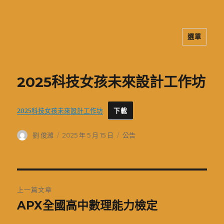
選單
二信高中多元資訊站
2025科技女孩未來設計工作坊
2025科技女孩未來設計工作坊
下載
作
發
分
劉 俊濰
2025 年 5 月 15 日
公告
者
佈
類
日
期:
文
上一篇文章
章
APX全國高中數理能力檢定
上
一
導