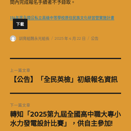
間內完成報名手續者不予錄取。
114年度全國公私立高級中等學校原住民族文化研習營實施計畫
下載
作
發
分
訓育組魏永光組長
2025 年 4 月 22 日
公告
者
佈
類
日
期:
文
上一篇文章
章
【公告】「全民英檢」初級報名資訊
上
一
導
篇
覽
文
下一篇文章
章:
轉知「2025第九屆全國高中職大專小
下
一
水力發電設計比賽」，供自主參加!
篇