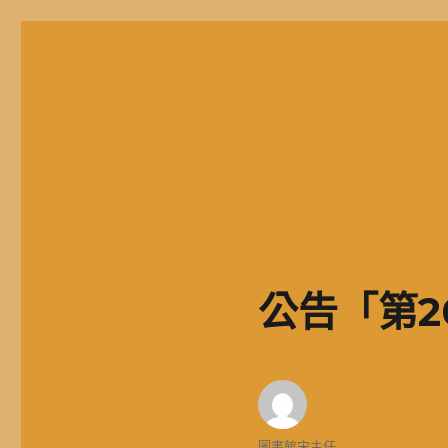
二信高中多元資訊站
二信學校財團法人基隆市二信高級中學，簡稱二信高中、二信中
公告「第2
作
圖書館宋主任