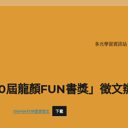
學、二信，是一所位於台灣基隆市的私立完全中學。除了中學教育，另有附設
多元學習資訊站
0屆龍顏FUN書獎」徵文
1140414FUN書獎徵文
下載