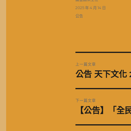
者
發
2025 年 4 月 14 日
佈
分
公告
日
類
期:
文
上一篇文章
章
公告 天下文化 
上
一
導
篇
覽
文
下一篇文章
章:
【公告】「全
下
一
篇