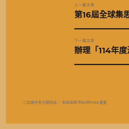
上一篇文章
章
第16屆全球集
上
一
導
篇
覽
文
下一篇文章
章:
辦理「114年
下
一
篇
文
章:
二信高中多元資訊站
本站採用 WordPress 建置