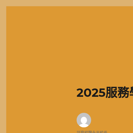
二信高中多元資訊站
二信學校財團法人基隆市二信高級中學，簡稱二信高中、二信中
2025服
作
訓育組魏永光組長