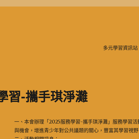
學、二信，是一所位於台灣基隆市的私立完全中學。除了中學教育，另有附設
多元學習資訊站
務學習-攜手琪淨灘
一、本會辦理「2025服務學習-攜手琪淨灘」服務學習
與機會，增進青少年對公共議題的關心，豐富其學習視野