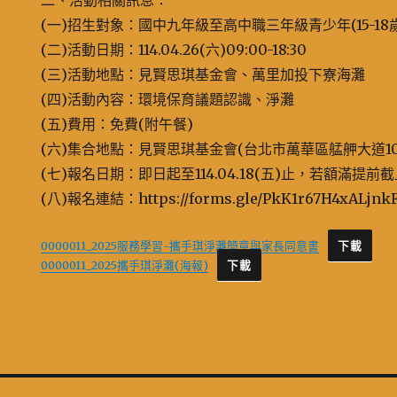
二、活動相關訊息：
(一)招生對象：國中九年級至高中職三年級青少年(15-18
(二)活動日期：114.04.26(六)09:00-18:30
(三)活動地點：見賢思琪基金會、萬里加投下寮海灘
(四)活動內容：環境保育議題認識、淨灘
(五)費用：免費(附午餐)
(六)集合地點：見賢思琪基金會(台北市萬華區艋舺大道10
(七)報名日期：即日起至114.04.18(五)止，若額滿提前
(八)報名連結：https://forms.gle/PkK1r67H4xALjnk
0000011_2025服務學習-攜手琪淨灘簡章與家長同意書
下載
0000011_2025攜手琪淨灘(海報)
下載