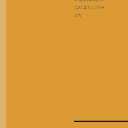
者
發
2025 年 3 月 20 日
佈
分
公告
日
類
期:
文