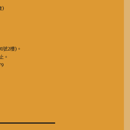
歲)
1號2樓)。
截止。
F9