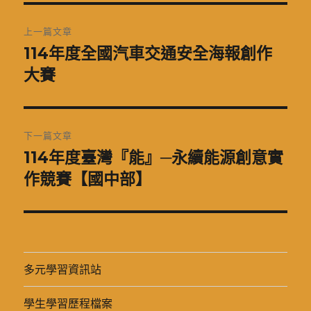
文
上一篇文章
章
114年度全國汽車交通安全海報創作
上
一
大賽
導
篇
覽
文
章:
下一篇文章
114年度臺灣『能』─永續能源創意實
下
一
作競賽【國中部】
篇
文
章:
多元學習資訊站
學生學習歷程檔案