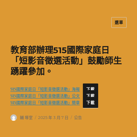
選單
二信高中多元資訊站
教育部辦理515國際家庭日
「短影音徵選活動」鼓勵師生
踴躍參加。
515國際家庭日「短影音徵選活動」海報
下載
515國際家庭日「短影音徵選活動」公文
下載
515國際家庭日「短影音徵選活動」簡章
下載
作
發
分
輔 導室
2025 年 3 月 7 日
公告
者
佈
類
日
期: