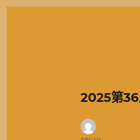
二信高中多元資訊站
二信學校財團法人基隆市二信高級中學，簡稱二信高中、二信中
2025第
作
電機科主任