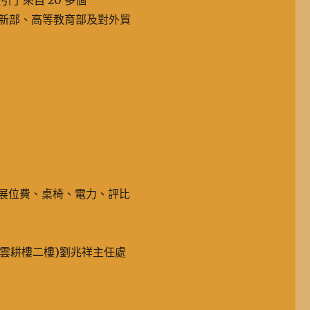
引了來自 20 多個
創新部、高等教育部及對外貿
名費、展位費、桌椅、電力、評比
室(雲耕樓二樓)劉兆祥主任處