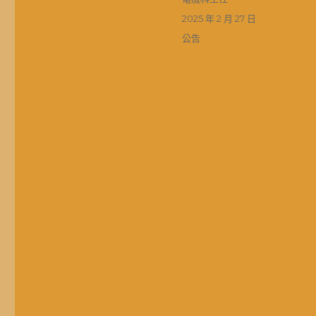
者
發
2025 年 2 月 27 日
佈
分
公告
日
類
期: