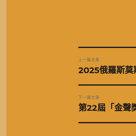
文
上一篇文章
章
2025俄羅斯
上
一
導
篇
覽
文
下一篇文章
章:
第22屆「金聲
下
一
篇
文