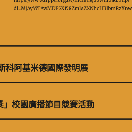
https://www.tippa.org.tw/include/download.php?
dl=MjAyMTAwMDE5X158ZmlsZXNhcHBlbmRzX
莫斯科阿基米德國際發明展
獎」校園廣播節目競賽活動