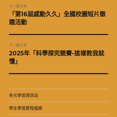
文
上一篇文章
章
「第16屆感動久久」全國校園短片徵
上
一
選活動
導
篇
覽
文
章:
下一篇文章
2025年「科學探究競賽-這樣教我就
下
一
懂」
篇
文
章:
多元學習資訊站
學生學習歷程檔案