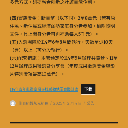
多元方式，研提融合創新之壯遊臺灣企劃。
(四)實踐獎金：新臺幣（以下同）2至8萬元（若有原
住民、新住民或經濟弱勢家庭身分者參加，檢附證明
文件，具上開身分者可再補助每人5千元）。
(五)入選團隊於114年6至8月間執行，天數至少10天
（含）以上（可分段執行）。
(六)配套措施：本署預定於114年5月辦理共識營、11至
12月辦理成果徵選暨分享會（年度成果徵選獎金與影
片特別獎項最高10萬元）。
114年青年壯遊臺灣尋找感動地圖實踐計畫
下載
作
發
分
訓育組魏永光組長
2025 年 2 月 4 日
公告
者
佈
類
日
期: