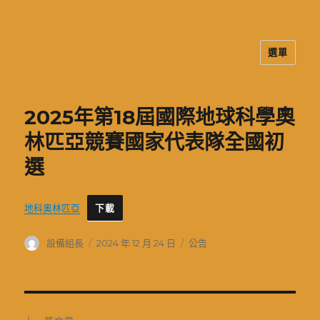
選單
二信高中多元資訊站
2025年第18屆國際地球科學奧
林匹亞競賽國家代表隊全國初
選
地科奧林匹亞
下載
作
發
分
設備組長
2024 年 12 月 24 日
公告
者
佈
類
日
期:
文