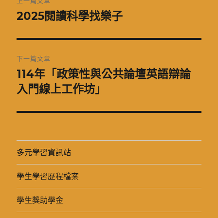
上一篇文章
章
2025閱讀科學找樂子
上
一
導
篇
覽
文
下一篇文章
章:
114年「政策性與公共論壇英語辯論
下
一
入門線上工作坊」
篇
文
章:
多元學習資訊站
學生學習歷程檔案
學生獎助學金