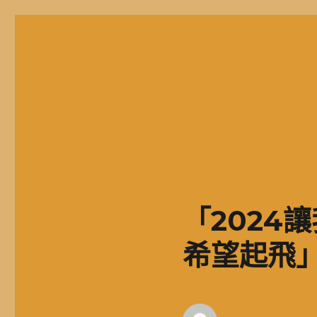
二信高中多元資訊站
二信學校財團法人基隆市二信高級中學，簡稱二信高中、二信中
「2024
希望起飛