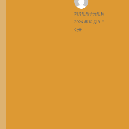
作
訓育組魏永光組長
者
發
2024 年 10 月 9 日
佈
分
公告
日
類
期: