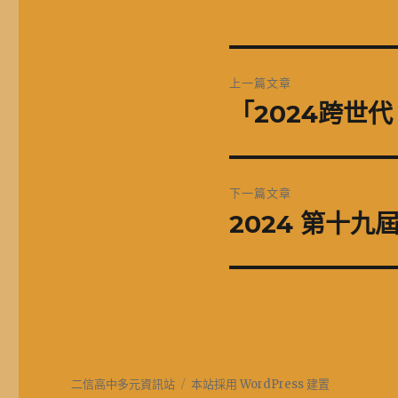
文
上一篇文章
章
「2024跨世
上
一
導
篇
覽
文
下一篇文章
章:
2024 第十
下
一
篇
文
章:
二信高中多元資訊站
本站採用 WordPress 建置