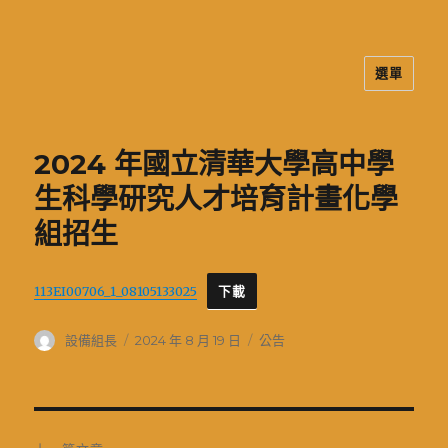
選單
二信高中多元資訊站
2024 年國立清華大學高中學
生科學研究人才培育計畫化學
組招生
113EI00706_1_08105133025
下載
作
發
分
設備組長
2024 年 8 月 19 日
公告
者
佈
類
日
期:
文