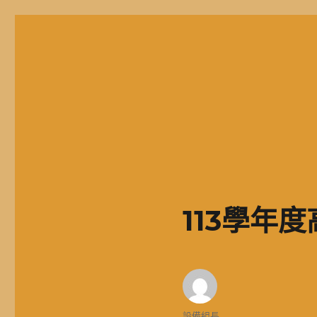
二信高中多元資訊站
二信學校財團法人基隆市二信高級中學，簡稱二信高中、二信中
113學年
作
設備組長