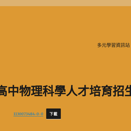
學、二信，是一所位於台灣基隆市的私立完全中學。除了中學教育，另有附設
多元學習資訊站
度高中物理科學人才培育招
1130073484-0-0
下載