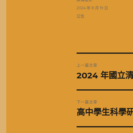
者
發
2024 年 8 月 19 日
佈
分
公告
日
類
期:
文
上一篇文章
章
2024 年國
上
一
導
篇
覽
文
下一篇文章
章:
高中學生科學研
下
一
篇