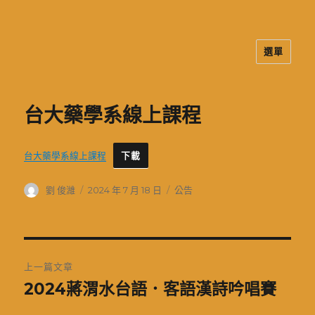
選單
二信高中多元資訊站
台大藥學系線上課程
台大藥學系線上課程
下載
作
發
分
劉 俊濰
2024 年 7 月 18 日
公告
者
佈
類
日
期:
文
上一篇文章
章
2024蔣渭水台語．客語漢詩吟唱賽
上
一
導