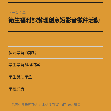
篇
覽
文
下一篇文章
章:
衛生福利部辦理創意短影音徵件活動
下
一
篇
文
章:
多元學習資訊站
學生學習歷程檔案
學生獎助學金
學校網頁
二信高中多元資訊站
本站採用 WordPress 建置