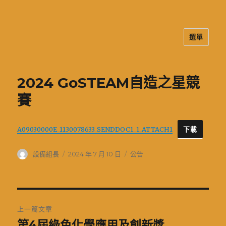
選單
二信高中多元資訊站
2024 GoSTEAM自造之星競
賽
A09030000E_1130078633_SENDDOC1_1_ATTACH1
下載
作
發
分
設備組長
2024 年 7 月 10 日
公告
者
佈
類
日
期:
文
上一篇文章
章
第4屆綠色化學應用及創新獎
上