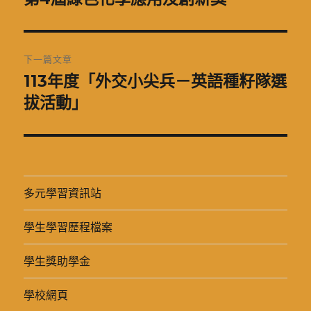
一
導
篇
覽
文
下一篇文章
章:
113年度「外交小尖兵－英語種籽隊選
下
一
拔活動」
篇
文
章:
多元學習資訊站
學生學習歷程檔案
學生獎助學金
學校網頁