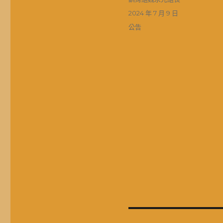
者
發
2024 年 7 月 9 日
佈
分
公告
日
類
期:
文