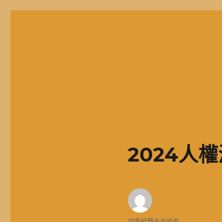
二信高中多元資訊站
二信學校財團法人基隆市二信高級中學，簡稱二信高中、二信中
2024人
作
訓育組魏永光組長